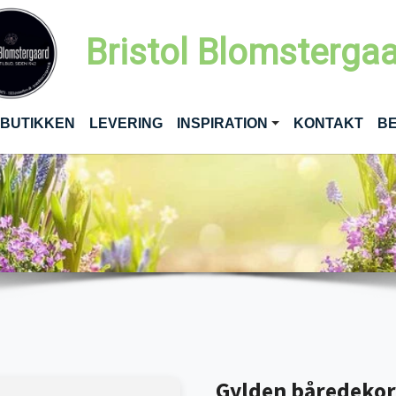
Bristol Blomsterga
RENT)
 BUTIKKEN
LEVERING
INSPIRATION
KONTAKT
BE
Gylden båredekor