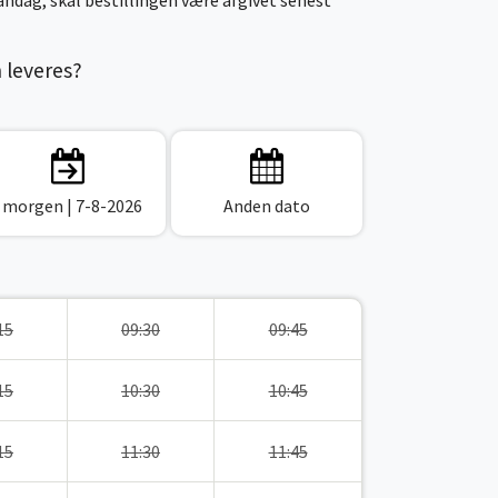
ndag, skal bestillingen være afgivet senest
n leveres?
I morgen
| 7-8-2026
Anden dato
15
09:30
09:45
15
10:30
10:45
15
11:30
11:45