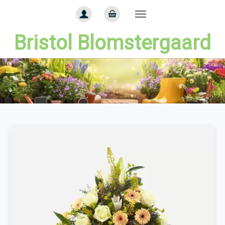
Gå til hoved-indhold
Bristol Blomstergaard